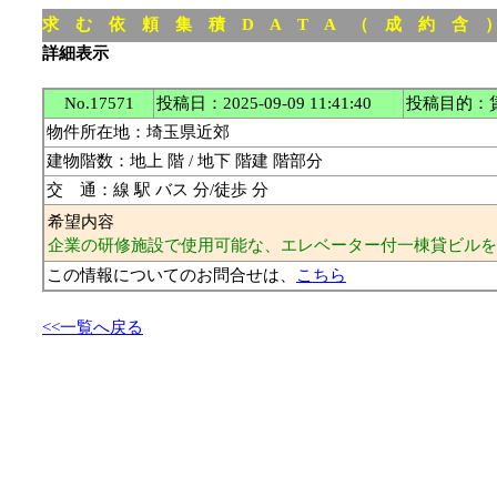
求 む 依 頼 集 積 D A T A （ 成 約 
詳細表示
No.17571
投稿日：2025-09-09 11:41:40
投稿目的：
物件所在地：埼玉県近郊
建物階数：地上 階 / 地下 階建 階部分
交 通：線 駅 バス 分/徒歩 分
希望内容
企業の研修施設で使用可能な、エレベーター付一棟貸ビルを
この情報についてのお問合せは、
こちら
<<一覧へ戻る