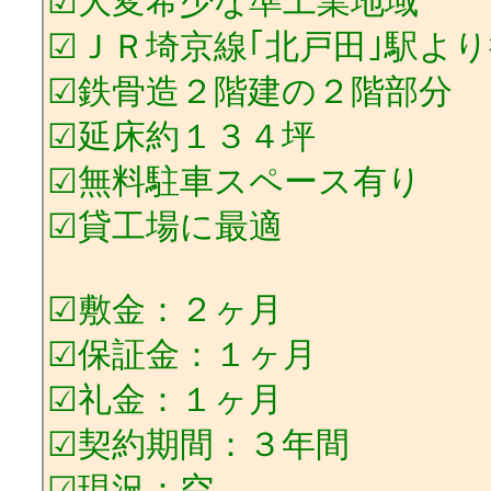
☑大変希少な準工業地域
☑ＪＲ埼京線｢北戸田｣駅よ
☑鉄骨造２階建の２階部分
☑延床約１３４坪
☑無料駐車スペース有り
☑貸工場に最適
☑敷金：２ヶ月
☑保証金：１ヶ月
☑礼金：１ヶ月
☑契約期間：３年間
☑現況：空