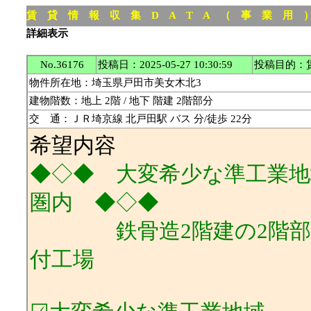
賃 貸 情 報 収 集 D A T A （ 事 業 用
詳細表示
No.36176
投稿日：2025-05-27 10:30:59
投稿目的：
物件所在地：埼玉県戸田市美女木北3
建物階数：地上 2階 / 地下 階建 2階部分
交 通：ＪＲ埼京線 北戸田駅 バス 分/徒歩 22分
希望内容
◆◇◆ 大変希少な準工業地域
圏内 ◆◇◆
鉄骨造2階建の2階部分約1
付工場