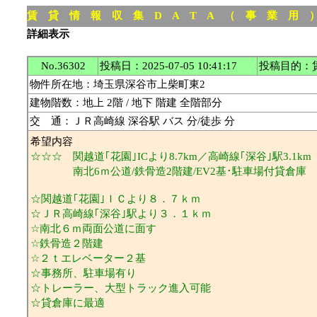
賃 貸 情 報 収 集 D A T A （ 事 業 用
詳細表示
No.36302
投稿日：2025-07-05 10:41:17
投稿目的：
物件所在地：埼玉県深谷市上柴町東2
建物階数：地上 2階 / 地下 階建 全階部分
交 通：ＪＲ高崎線 深谷駅 バス 分/徒歩 分
希望内容
☆☆☆ 関越道｢花園｣ICより8.7km／高崎線｢深谷｣駅3.1km
南北6ｍ公道/鉄骨造2階建/EV2基･駐車場付貸倉庫
☆関越道｢花園｣ＩＣより８．７ｋｍ
☆ＪＲ高崎線｢深谷｣駅より３．１ｋｍ
☆南北６ｍ両面公道に面す
☆鉄骨造２階建
☆２ｔエレベーター２基
☆事務所、駐車場有り
☆トレーラー、大型トラック進入可能
☆貸倉庫に最適