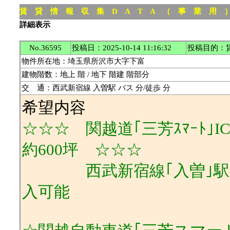
賃 貸 情 報 収 集 D A T A （ 事 業 用
詳細表示
No.36595
投稿日：2025-10-14 11:16:32
投稿目的：
物件所在地：埼玉県所沢市大字下富
建物階数：地上 階 / 地下 階建 階部分
交 通：西武新宿線 入曽駅 バス 分/徒歩 分
希望内容
☆☆☆ 関越道｢三芳ｽﾏｰﾄ｣
約600坪 ☆☆☆
西武新宿線｢入曽｣駅最
入可能