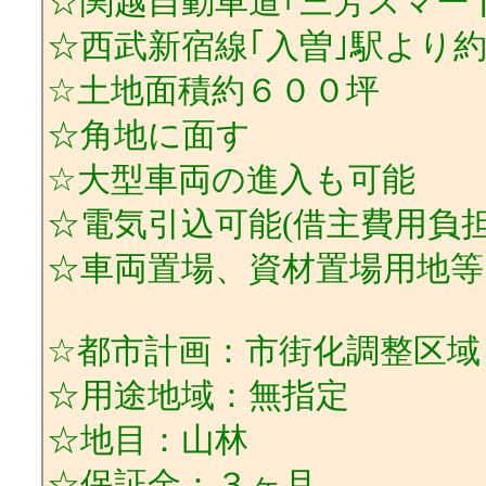
☆関越自動車道｢三芳スマー
☆西武新宿線｢入曽｣駅より
☆土地面積約６００坪
☆角地に面す
☆大型車両の進入も可能
☆電気引込可能(借主費用負担
☆車両置場、資材置場用地
☆都市計画：市街化調整区域
☆用途地域：無指定
☆地目：山林
☆保証金：３ヶ月