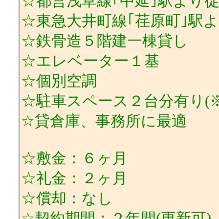
☆都営浅草線｢中延｣駅より
☆東急大井町線｢荏原町｣駅
☆鉄骨造５階建一棟貸し
☆エレベーター１基
☆個別空調
☆駐車スペース２台分有り(
☆貸倉庫、事務所に最適
☆敷金：６ヶ月
☆礼金：２ヶ月
☆償却：なし
☆契約期間：２年間(更新可)