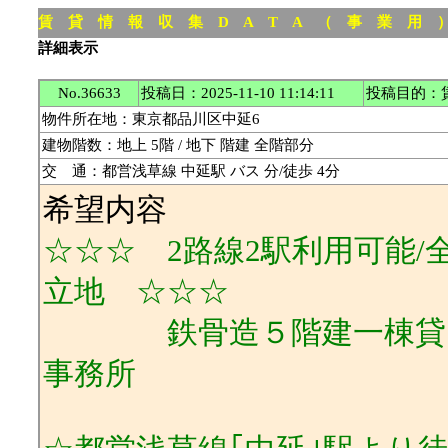
賃 貸 情 報 収 集 D A T A （ 事 業 用
詳細表示
No.36633
投稿日：2025-11-10 11:14:11
投稿目的：
物件所在地：東京都品川区中延6
建物階数：地上 5階 / 地下 階建 全階部分
交 通：都営浅草線 中延駅 バス 分/徒歩 4分
希望内容
☆☆☆ 2路線2駅利用可能
立地 ☆☆☆
鉄骨造５階建一棟貸し/E
事務所