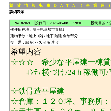
賃 貸 情 報 収 集 D A T A （ 事 業 用
詳細表示
No.36969
投稿日：2026-05-08 11:28:01
投稿目的：
物件所在地：埼玉県草加市青柳2
建物階数：地上 1階 / 地下 階建 全階部分
交 通：線 駅 バス 分/徒歩 分
希望内容
☆☆☆ 希少な平屋建一棟貸
ｺﾝﾃﾅ横づけ/24ｈ稼働可
☆鉄骨造平屋建
☆倉庫：１２０坪、事務所：