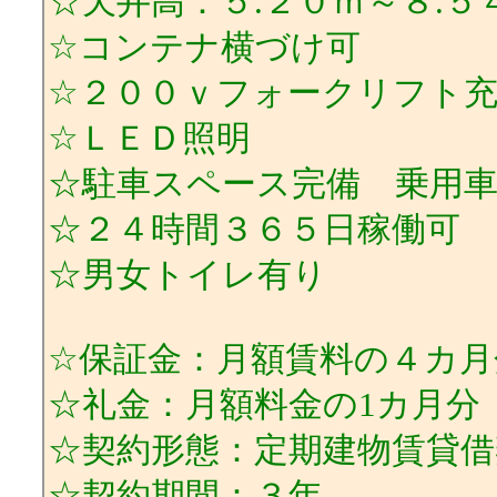
☆天井高：５.２０ｍ～８.５
☆コンテナ横づけ可
☆２００ｖフォークリフト
☆ＬＥＤ照明
☆駐車スペース完備 乗用
☆２４時間３６５日稼働可
☆男女トイレ有り
☆保証金：月額賃料の４カ月
☆礼金：月額料金の1カ月分
☆契約形態：定期建物賃貸借
☆契約期間：３年