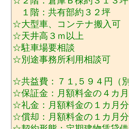
☆２階：倉庫Ｂ棟約３１３坪
１階：共有部約３２坪
☆大型車、コンテナ搬入可
☆天井高３ｍ以上
☆駐車場要相談
☆別途事務所利用相談可
☆共益費：７１,５９４円（
☆保証金：月額料金の４カ月分
☆礼金：月額料金の１カ月分
☆償却：月額料金の１カ月分 
☆契約形態：定期建物賃貸借