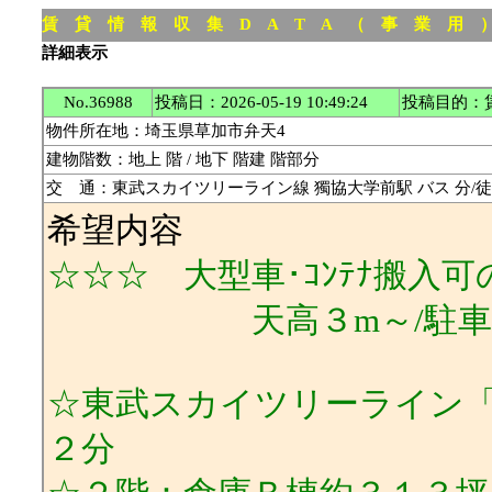
賃 貸 情 報 収 集 D A T A （ 事 業 用
詳細表示
No.36988
投稿日：2026-05-19 10:49:24
投稿目的：
物件所在地：埼玉県草加市弁天4
建物階数：地上 階 / 地下 階建 階部分
交 通：東武スカイツリーライン線 獨協大学前駅 バス 分/徒歩
希望内容
☆☆☆ 大型車･ｺﾝﾃﾅ搬入
天高３m～/駐車
☆東武スカイツリーライン
２分