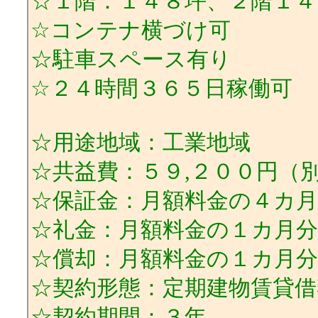
☆１階：１４８坪、２階１４
☆コンテナ横づけ可
☆駐車スペース有り
☆２４時間３６５日稼働可
☆用途地域：工業地域
☆共益費：５９,２００円（
☆保証金：月額料金の４カ月
☆礼金：月額料金の１カ月分
☆償却：月額料金の１カ月分
☆契約形態：定期建物賃貸借
☆契約期間：３年