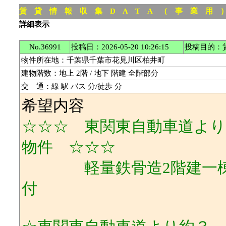
賃 貸 情 報 収 集 D A T A （ 事 業 用
詳細表示
No.36991
投稿日：2026-05-20 10:26:15
投稿目的：
物件所在地：千葉県千葉市花見川区柏井町
建物階数：地上 2階 / 地下 階建 全階部分
交 通：線 駅 バス 分/徒歩 分
希望内容
☆☆☆ 東関東自動車道より約3
物件 ☆☆☆
軽量鉄骨造2階建一棟/ﾘﾌ
付