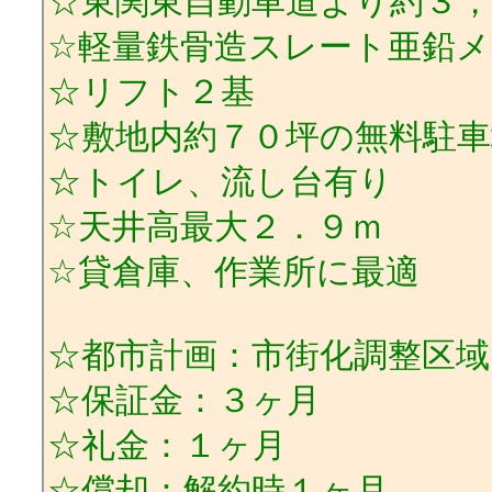
☆東関東自動車道より約３，
☆軽量鉄骨造スレート亜鉛
☆リフト２基
☆敷地内約７０坪の無料駐車
☆トイレ、流し台有り
☆天井高最大２．９ｍ
☆貸倉庫、作業所に最適
☆都市計画：市街化調整区域
☆保証金：３ヶ月
☆礼金：１ヶ月
☆償却：解約時１ヶ月