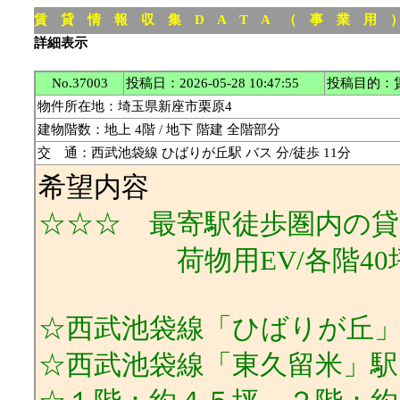
賃 貸 情 報 収 集 D A T A （ 事 業 用
詳細表示
No.37003
投稿日：2026-05-28 10:47:55
投稿目的：
物件所在地：埼玉県新座市栗原4
建物階数：地上 4階 / 地下 階建 全階部分
交 通：西武池袋線 ひばりが丘駅 バス 分/徒歩 11分
希望内容
☆☆☆ 最寄駅徒歩圏内の貸
荷物用EV/各階40
☆西武池袋線「ひばりが丘
☆西武池袋線「東久留米」駅