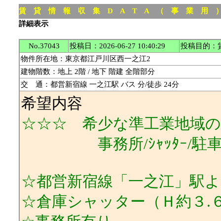
賃 貸 情 報 収 集 D A T A （ 事 業 用
詳細表示
No.37043
投稿日：2026-06-27 10:40:29
投稿目的：
物件所在地：東京都江戸川区西一之江2
建物階数：地上 2階 / 地下 階建 全階部分
交 通：都営新宿線 一之江駅 バス 分/徒歩 24分
希望内容
☆☆☆ 希少な準工業地域の
事務所/ｼｬｯﾀｰ/駐
☆都営新宿線「一之江」駅よ
☆倉庫シャッター（Ｈ約３.