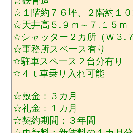
☆鉄骨造
☆１階約７６坪、２階約１０
☆天井高５.９ｍ～７.１５ｍ
☆シャッター２カ所（Ｗ３.７
☆事務所スペース有り
☆駐車スペース２台分有り
☆４ｔ車乗り入れ可能
☆敷金：３カ月
☆礼金：１カ月
☆契約期間：３年間
☆更新料：新賃料の１カ月分