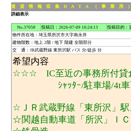
賃 貸 情 報 収 集 D A T A （ 事 業 用
詳細表示
No.37058
投稿日：2026-07-09 10:24:13
投稿目的：
物件所在地：埼玉県所沢市大字南永井
建物階数：地上 2階 / 地下 階建 全階部分
交 通：JR武蔵野線 東所沢駅 バス 分/徒歩 分
希望内容
☆☆☆ IC至近の事務所付
ｼｬｯﾀｰ/駐車場/4t車
☆ＪＲ武蔵野線「東所沢」駅
☆関越自動車道「所沢」Ｉ