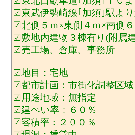
☑東北自動車道｢加須｣ＩＣ
☑東武伊勢崎線｢加須｣駅よ
☑北側５ｍ×東側４ｍ×南側
☑敷地内建物３棟有り(附属建
☑売工場、倉庫、事務所
☑地目：宅地
☑都市計画：市街化調整区域
☑用途地域：無指定
☑建ぺい率：６０％
☑容積率：２００％
☑現況：賃貸中