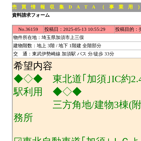
売 買 情 報 収 集 D A T A （ 事 業 用 
資料請求フォーム
No.36159
投稿日：2025-05-13 10:55:29
投稿目的：
物件所在地：埼玉県加須市上三俣
建物階数：地上 3階 / 地下 1階建 全階部分
交 通：東武伊勢崎線 加須駅 バス 分/徒歩 33分
希望内容
◆◇◆ 東北道｢加須｣IC約2
駅利用 ◆◇◆
三方角地/建物3棟(附属建
務所