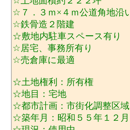
☆土地面積約２２２坪
☆７．３ｍ×４ｍ公道角地沿
☆鉄骨造２階建
☆敷地内駐車スペース有り
☆居宅、事務所有り
☆売倉庫に最適
☆土地権利：所有権
☆地目：宅地
☆都市計画：市街化調整区域
☆築年月：昭和５５年１２月
☆現況：使用中