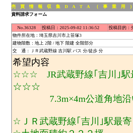
売 買 情 報 収 集 D A T A （ 事 業 用 
資料請求フォーム
No.36328
投稿日：2025-09-02 11:36:52
投稿目的：
物件所在地：埼玉県吉川市上笹塚3
建物階数：地上 2階 / 地下 階建 全階部分
交 通：ＪＲ武蔵野線 吉川駅 バス 分/徒歩 分
希望内容
☆☆☆ JR武蔵野線｢吉川｣
☆☆☆
7.3m×4m公道角地沿い
☆ＪＲ武蔵野線｢吉川｣駅最寄