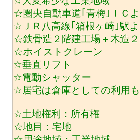
☆大変希少な工業地域
☆圏央自動車道｢青梅｣ＩＣ
☆ＪＲ八高線｢箱根ヶ崎｣駅
☆鉄骨造２階建工場＋木造２
☆ホイストクレーン
☆垂直リフト
☆電動シャッター
☆居宅は倉庫としての利用
☆土地権利：所有権
☆地目：宅地
☆用途地域：工業地域