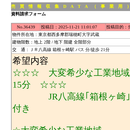
売 買 情 報 収 集 D A T A （ 事 業 用 
資料請求フォーム
No.36439
投稿日：2025-11-21 11:01:07
投稿目的：
物件所在地：東京都西多摩郡瑞穂町大字武蔵
建物階数：地上 2階 / 地下 階建 全階部分
交 通：ＪＲ八高線 箱根ヶ崎駅 バス 分/徒歩 21分
希望内容
☆☆☆ 大変希少な工業地域/
15分 ☆☆☆
JR八高線｢箱根ヶ崎｣駅利用/
付き