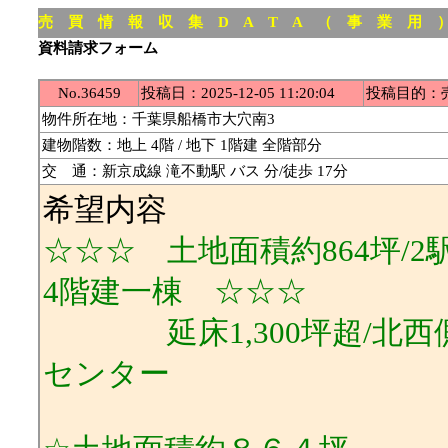
売 買 情 報 収 集 D A T A （ 事 業 用 
資料請求フォーム
No.36459
投稿日：2025-12-05 11:20:04
投稿目的：
物件所在地：千葉県船橋市大穴南3
建物階数：地上 4階 / 地下 1階建 全階部分
交 通：新京成線 滝不動駅 バス 分/徒歩 17分
希望内容
☆☆☆ 土地面積約864坪/2
4階建一棟 ☆☆☆
延床1,300坪超/北西側
センター