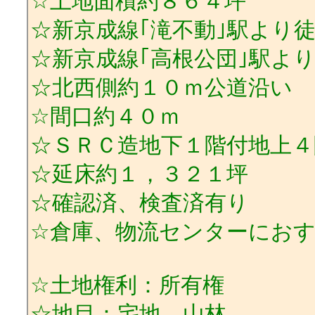
☆土地面積約８６４坪
☆新京成線｢滝不動｣駅より
☆新京成線｢高根公団｣駅よ
☆北西側約１０ｍ公道沿い
☆間口約４０ｍ
☆ＳＲＣ造地下１階付地上４
☆延床約１，３２１坪
☆確認済、検査済有り
☆倉庫、物流センターにお
☆土地権利：所有権
☆地目：宅地、山林