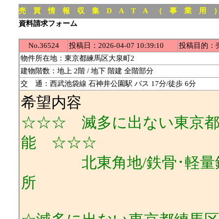
売 買 情 報 収 集 D A T A （ 事 業 用 
資料請求フォーム
No.36524
投稿日：2026-04-07 10:39:10
投稿目的：
物件所在地：東京都練馬区大泉町2
建物階数：地上 2階 / 地下 階建 全階部分
交 通：西武池袋線 石神井公園駅 バス 17分/徒歩 6分
希望内容
☆☆☆ 滅多に出ない東京都練
能 ☆☆☆
北東角地/鉄骨･軽量鉄骨
所