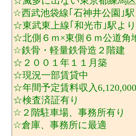
☆滅多に出ない東京都練馬
☆西武池袋線｢石神井公園｣
☆東武東上線｢和光市｣駅よ
☆北側６ｍ×東側６ｍ公道角
☆鉄骨・軽量鉄骨造２階建
☆２００１年１１月築
☆現況一部賃貸中
☆年間予定賃料収入6,120,00
☆検査済証有り
☆２階駐車場、事務所有り
☆倉庫、事務所に最適