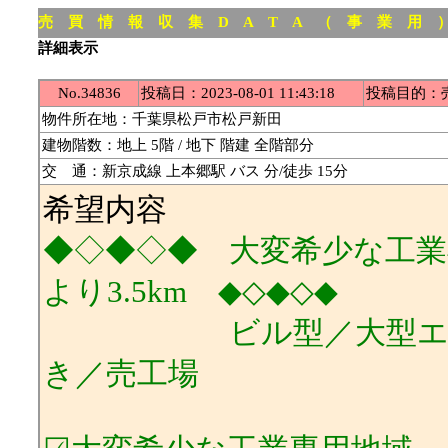
売 買 情 報 収 集 D A T A （ 事 業 用 
詳細表示
No.34836
投稿日：2023-08-01 11:43:18
投稿目的：
物件所在地：千葉県松戸市松戸新田
建物階数：地上 5階 / 地下 階建 全階部分
交 通：新京成線 上本郷駅 バス 分/徒歩 15分
希望内容
◆◇◆◇◆ 大変希少な工業専
より3.5km ◆◇◆◇◆
ビル型／大型エレベー
き／売工場