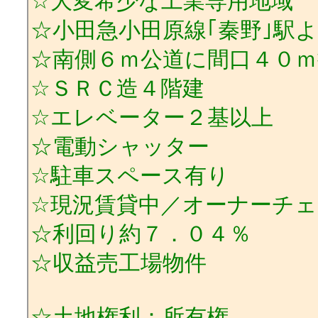
☆大変希少な工業専用地域
☆小田急小田原線｢秦野｣駅
☆南側６ｍ公道に間口４０ｍ
☆ＳＲＣ造４階建
☆エレベーター２基以上
☆電動シャッター
☆駐車スペース有り
☆現況賃貸中／オーナーチ
☆利回り約７．０４％
☆収益売工場物件
☆土地権利：所有権