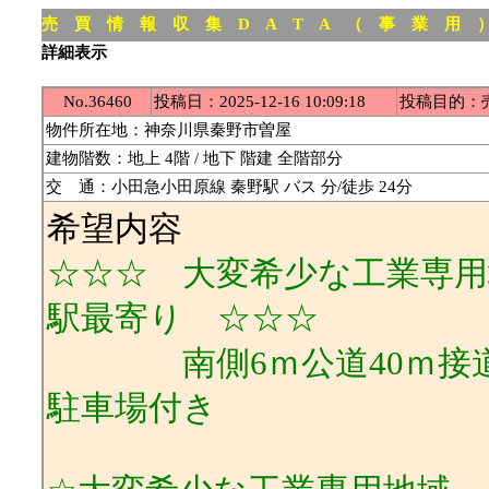
売 買 情 報 収 集 D A T A （ 事 業 用 
詳細表示
No.36460
投稿日：2025-12-16 10:09:18
投稿目的：
物件所在地：神奈川県秦野市曽屋
建物階数：地上 4階 / 地下 階建 全階部分
交 通：小田急小田原線 秦野駅 バス 分/徒歩 24分
希望内容
☆☆☆ 大変希少な工業専用
駅最寄り ☆☆☆
南側6ｍ公道40ｍ接道/SR
駐車場付き