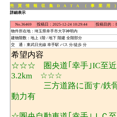
売 買 情 報 収 集 D A T A （ 事 業 用 
詳細表示
No.36469
投稿日：2025-12-24 10:29:44
投稿目的：
物件所在地：埼玉県幸手市大字神明内
建物階数：地上 1階 / 地下 階建 全階部分
交 通：東武日光線 幸手駅 バス 分/徒歩 分
希望内容
☆☆☆ 圏央道｢幸手｣IC至
3.2km ☆☆☆
三方道路に面す/鉄骨造平
動力有
☆圏央自動車道｢幸手｣ＩＣ