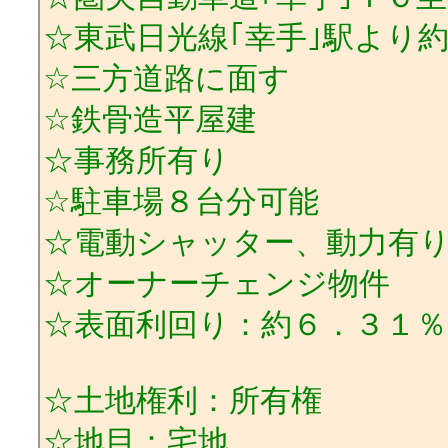
☆東武日光線｢幸手｣駅より
☆三方道路に面す
☆鉄骨造平屋建
☆事務所有り
☆駐車場８台分可能
☆電動シャッター、動力有
☆オーナーチェンジ物件
☆表面利回り：約６．３１％
☆土地権利：所有権
☆地目：宅地