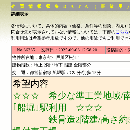
売 買 情 報 収 集 D A T A （ 事 業 用 
詳細表示
各情報について、具体的内容（価格、条件等の相談、内見）
問合せ先が表示されていない情報については、下部の
こちら
利用用途は希望参考用途ですので、他の用途でもご利用でき
No.36335
投稿日：2025-09-03 12:58:20
投稿目的：
物件所在地：東京都江戸川区松江4
建物階数：地上 2階 / 地下 階建 全階部分
交 通：都営新宿線 船堀駅 バス 分/徒歩 15分
希望内容
☆☆☆ 希少な準工業地域/
｢船堀｣駅利用 ☆☆☆
鉄骨造2階建/高さ約5.5m