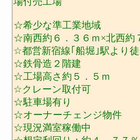
場付売工場
☆希少な準工業地域
☆南西約６．３６ｍ×北西約
☆都営新宿線｢船堀｣駅より
☆鉄骨造２階建
☆工場高さ約５．５ｍ
☆クレーン取付可
☆駐車場有り
☆オーナーチェンジ物件
☆現況満室稼働中