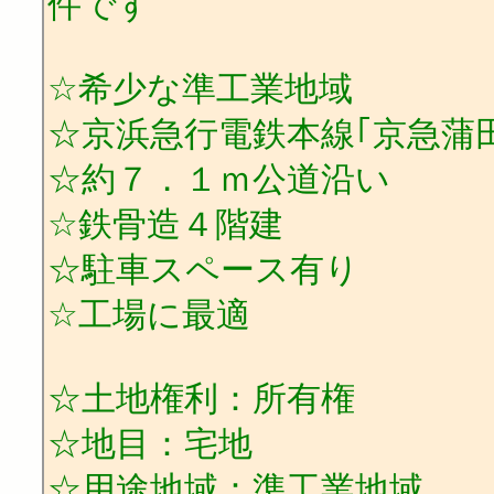
件です
☆希少な準工業地域
☆京浜急行電鉄本線｢京急蒲
☆約７．１ｍ公道沿い
☆鉄骨造４階建
☆駐車スペース有り
☆工場に最適
☆土地権利：所有権
☆地目：宅地
☆用途地域：準工業地域