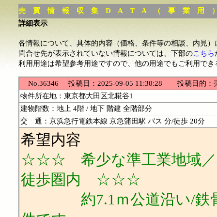
売 買 情 報 収 集 D A T A （ 事 業 用 
詳細表示
各情報について、具体的内容（価格、条件等の相談、内見）
問合せ先が表示されていない情報については、下部の
こちら
利用用途は希望参考用途ですので、他の用途でもご利用でき
No.36346
投稿日：2025-09-05 11:30:28
投稿目的：
物件所在地：東京都大田区北糀谷1
建物階数：地上 4階 / 地下 階建 全階部分
交 通：京浜急行電鉄本線 京急蒲田駅 バス 分/徒歩 20分
希望内容
☆☆☆ 希少な準工業地域／
徒歩圏内 ☆☆☆
約7.1ｍ公道沿い/鉄骨