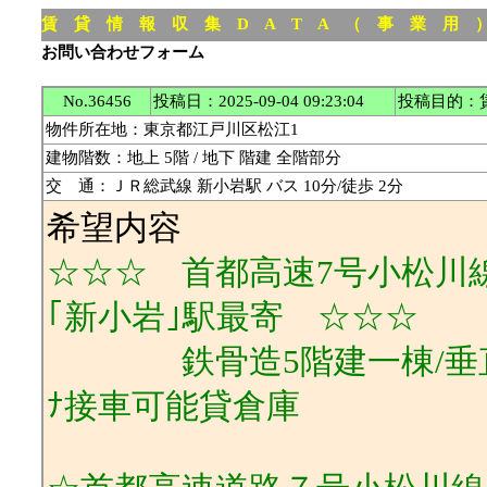
賃 貸 情 報 収 集 D A T A （ 事 業 用
お問い合わせフォーム
No.36456
投稿日：2025-09-04 09:23:04
投稿目的：
物件所在地：東京都江戸川区松江1
建物階数：地上 5階 / 地下 階建 全階部分
交 通：ＪＲ総武線 新小岩駅 バス 10分/徒歩 2分
希望内容
☆☆☆ 首都高速7号小松川線｢
｢新小岩｣駅最寄 ☆☆☆
鉄骨造5階建一棟/垂直搬送
ﾅ接車可能貸倉庫