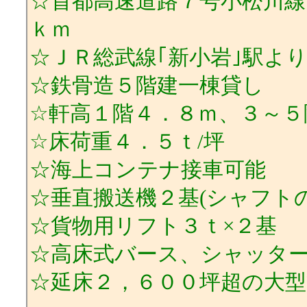
☆首都高速道路７号小松川線
ｋｍ
☆ＪＲ総武線｢新小岩｣駅よ
☆鉄骨造５階建一棟貸し
☆軒高１階４．８ｍ、３～５
☆床荷重４．５ｔ/坪
☆海上コンテナ接車可能
☆垂直搬送機２基(シャフトの
☆貨物用リフト３ｔ×２基
☆高床式バース、シャッタ
☆延床２，６００坪超の大型