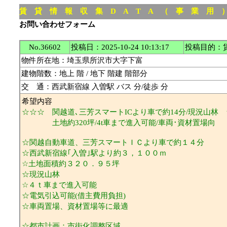
賃 貸 情 報 収 集 D A T A （ 事 業 用
お問い合わせフォーム
No.36602
投稿日：2025-10-24 10:13:17
投稿目的：
物件所在地：埼玉県所沢市大字下富
建物階数：地上 階 / 地下 階建 階部分
交 通：西武新宿線 入曽駅 バス 分/徒歩 分
希望内容
☆☆☆ 関越道､三芳スマートICより車で約14分/現況山林
土地約320坪/4t車まで進入可能/車両･資材置場向
☆関越自動車道、三芳スマートＩＣより車で約１４分
☆西武新宿線｢入曽｣駅より約３，１００ｍ
☆土地面積約３２０．９５坪
☆現況山林
☆４ｔ車まで進入可能
☆電気引込可能(借主費用負担)
☆車両置場、資材置場等に最適
☆都市計画：市街化調整区域