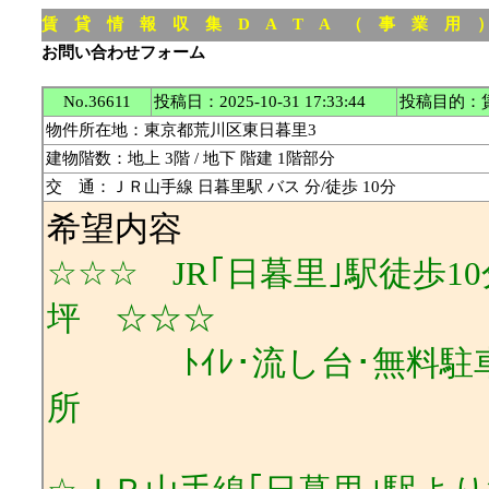
賃 貸 情 報 収 集 D A T A （ 事 業 用
お問い合わせフォーム
No.36611
投稿日：2025-10-31 17:33:44
投稿目的：
物件所在地：東京都荒川区東日暮里3
建物階数：地上 3階 / 地下 階建 1階部分
交 通：ＪＲ山手線 日暮里駅 バス 分/徒歩 10分
希望内容
☆☆☆ JR｢日暮里｣駅徒歩1
坪 ☆☆☆
ﾄｲﾚ･流し台･無料駐車場
所