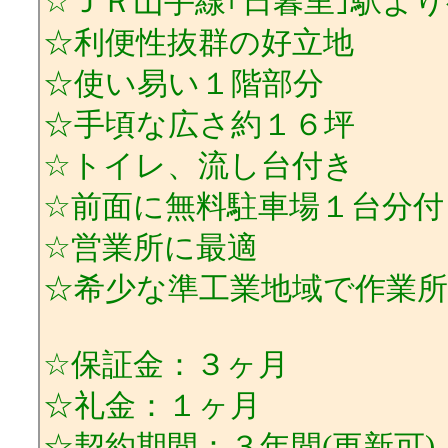
☆ＪＲ山手線｢日暮里｣駅よ
☆利便性抜群の好立地
☆使い易い１階部分
☆手頃な広さ約１６坪
☆トイレ、流し台付き
☆前面に無料駐車場１台分付
☆営業所に最適
☆希少な準工業地域で作業
☆保証金：３ヶ月
☆礼金：１ヶ月
☆契約期間：３年間(更新可)