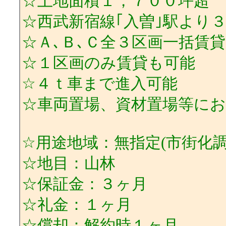
☆土地面積１，７００坪超
☆西武新宿線｢入曽｣駅より
☆Ａ､Ｂ､Ｃ全３区画一括賃貸
☆１区画のみ賃貸も可能
☆４ｔ車まで進入可能
☆車両置場、資材置場等に
☆用途地域：無指定(市街化調
☆地目：山林
☆保証金：３ヶ月
☆礼金：１ヶ月
☆償却：解約時１ヶ月