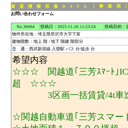
賃 貸 情 報 収 集 D A T A （ 事 業 用
お問い合わせフォーム
No.36664
投稿日：2025-11-26 11:23:24
投稿目的：
物件所在地：埼玉県所沢市大字下富
建物階数：地上 階 / 地下 階建 階部分
交 通：西武新宿線 入曽駅 バス 分/徒歩 分
希望内容
☆☆☆ 関越道｢三芳ｽﾏｰﾄ｣IC
超 ☆☆☆
3区画一括賃貸/4t車迄
☆関越自動車道｢三芳スマー