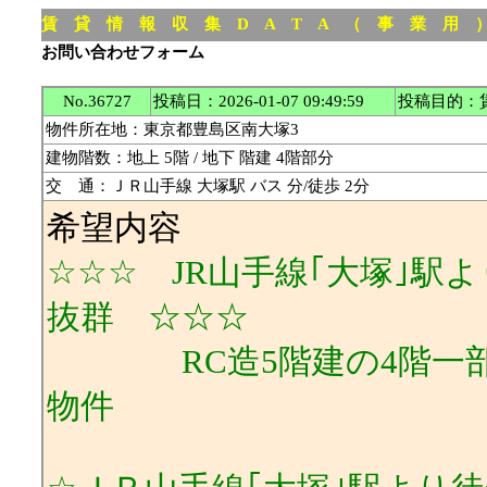
賃 貸 情 報 収 集 D A T A （ 事 業 用
お問い合わせフォーム
No.36727
投稿日：2026-01-07 09:49:59
投稿目的：
物件所在地：東京都豊島区南大塚3
建物階数：地上 5階 / 地下 階建 4階部分
交 通：ＪＲ山手線 大塚駅 バス 分/徒歩 2分
希望内容
☆☆☆ JR山手線｢大塚｣駅
抜群 ☆☆☆
RC造5階建の4階一部分
物件