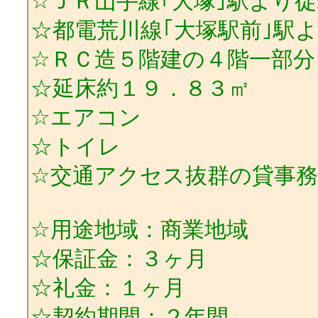
☆ＪＲ山手線｢大塚｣駅より
☆都電荒川線｢大塚駅前｣駅
☆ＲＣ造５階建の４階一部分
☆延床約１９．８３㎡
☆エアコン
☆トイレ
☆交通アクセス抜群の貸事
☆用途地域：商業地域
☆保証金：３ヶ月
☆礼金：１ヶ月
☆契約期間：２年間