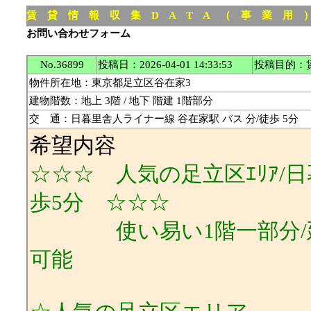
賃 貸 情 報 収 集 D A T A （ 事 業 用
お問い合わせフォーム
No.36899
投稿日：2026-04-01 14:33:53
投稿目的：
物件所在地：東京都足立区谷在家3
建物階数：地上 3階 / 地下 階建 1階部分
交 通：日暮里舎人ライナー線 谷在家駅 バス 分/徒歩 5分
希望内容
☆☆☆ 人気の足立区ｴﾘｱ/日
歩5分 ☆☆☆
使い易い1階一部分/延
可能