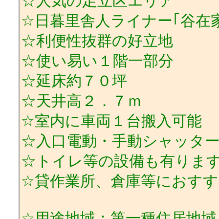
☆人気の足立区エリア
☆日暮里舎人ライナー｢谷在
☆利便性抜群の好立地
☆使い易い１階一部分
☆延床約７０坪
☆天井高２．７ｍ
☆室内に車両１台搬入可能
☆入口電動・手動シャッタ
☆トイレ等の設備も有りま
☆貸作業所、倉庫等におす
☆用途地域：第一種住居地域