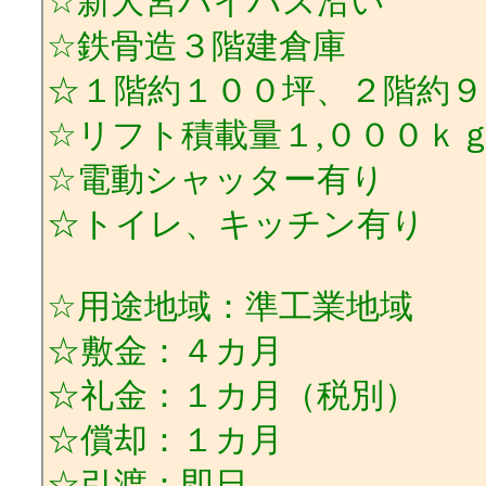
☆新大宮バイパス沿い
☆鉄骨造３階建倉庫
☆１階約１００坪、２階約９
☆リフト積載量１,０００ｋ
☆電動シャッター有り
☆トイレ、キッチン有り
☆用途地域：準工業地域
☆敷金：４カ月
☆礼金：１カ月（税別）
☆償却：１カ月
☆引渡：即日