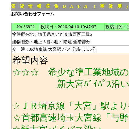
賃 貸 情 報 収 集 D A T A （ 事 業 用
お問い合わせフォーム
No.36922
投稿日：2026-04-10 10:47:07
投稿目的：
物件所在地：埼玉県さいたま市西区三橋5
建物階数：地上 3階 / 地下 階建 全階部分
交 通：JR埼京線 大宮駅 バス 分/徒歩 35分
希望内容
☆☆☆ 希少な準工業地域の
新大宮ﾊﾞｲﾊﾟｽ沿い/ﾘ
☆ＪＲ埼京線「大宮」駅より
☆首都高速埼玉大宮線「与野