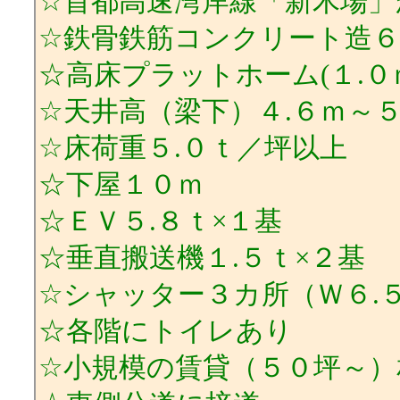
☆首都高速湾岸線「新木場」か
☆鉄骨鉄筋コンクリート造
☆高床プラットホーム(１.０
☆天井高（梁下）４.６ｍ～５
☆床荷重５.０ｔ／坪以上
☆下屋１０ｍ
☆ＥＶ５.８ｔ×１基
☆垂直搬送機１.５ｔ×２基
☆シャッター３カ所（Ｗ６.５
☆各階にトイレあり
☆小規模の賃貸（５０坪～）