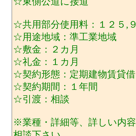
☆東側公道に接道
☆共用部分使用料：１２５,
☆用途地域：準工業地域
☆敷金：２カ月
☆礼金：１カ月
☆契約形態：定期建物賃貸借
☆契約期間：１年間
☆引渡：相談
※業種・詳細等、詳しい内
相談下さい。