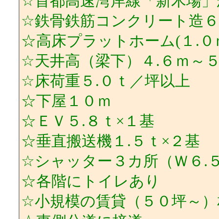
☆首都高速湾岸線「新木場」か
☆鉄骨鉄筋コンクリート造
☆高床プラットホーム(１.０
☆天井高（梁下）４.６ｍ～５
☆床荷重５.０ｔ／坪以上
☆下屋１０ｍ
☆ＥＶ５.８ｔ×１基
☆垂直搬送機１.５ｔ×２基
☆シャッター３カ所（Ｗ６.５
☆各階にトイレあり
☆小規模の賃貸（５０坪～）