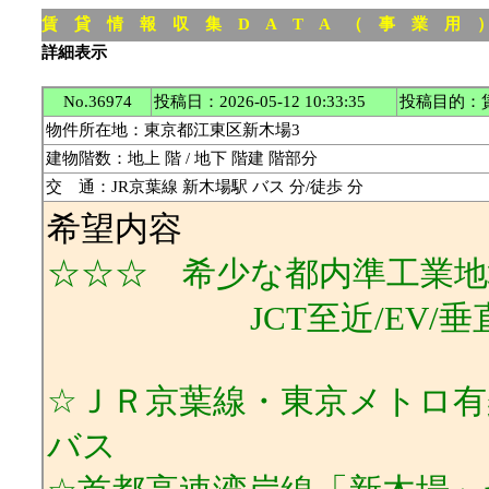
賃 貸 情 報 収 集 D A T A （ 事 業 用
詳細表示
No.36974
投稿日：2026-05-12 10:33:35
投稿目的：
物件所在地：東京都江東区新木場3
建物階数：地上 階 / 地下 階建 階部分
交 通：JR京葉線 新木場駅 バス 分/徒歩 分
希望内容
☆☆☆ 希少な都内準工業地
JCT至近/EV/垂直
☆ＪＲ京葉線・東京メトロ有
バス