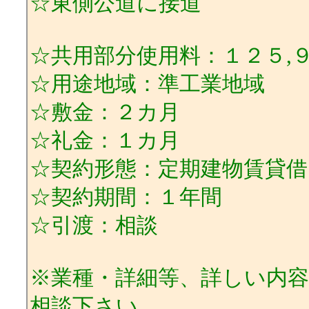
☆東側公道に接道
☆共用部分使用料：１２５,
☆用途地域：準工業地域
☆敷金：２カ月
☆礼金：１カ月
☆契約形態：定期建物賃貸借
☆契約期間：１年間
☆引渡：相談
※業種・詳細等、詳しい内
相談下さい。