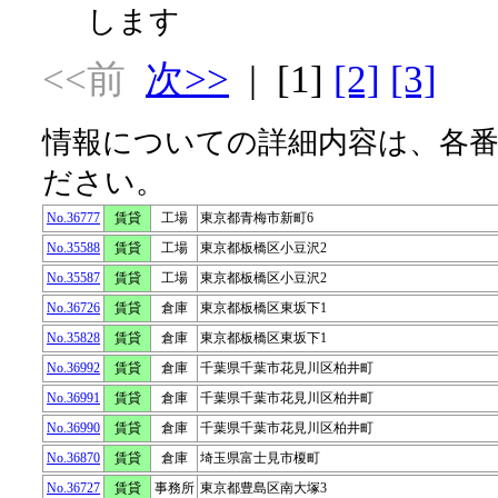
します
<<前
次>>
| [1]
[2]
[3]
情報についての詳細内容は、各
ださい。
No.36777
賃貸
工場
東京都青梅市新町6
No.35588
賃貸
工場
東京都板橋区小豆沢2
No.35587
賃貸
工場
東京都板橋区小豆沢2
No.36726
賃貸
倉庫
東京都板橋区東坂下1
No.35828
賃貸
倉庫
東京都板橋区東坂下1
No.36992
賃貸
倉庫
千葉県千葉市花見川区柏井町
No.36991
賃貸
倉庫
千葉県千葉市花見川区柏井町
No.36990
賃貸
倉庫
千葉県千葉市花見川区柏井町
No.36870
賃貸
倉庫
埼玉県富士見市榎町
No.36727
賃貸
事務所
東京都豊島区南大塚3