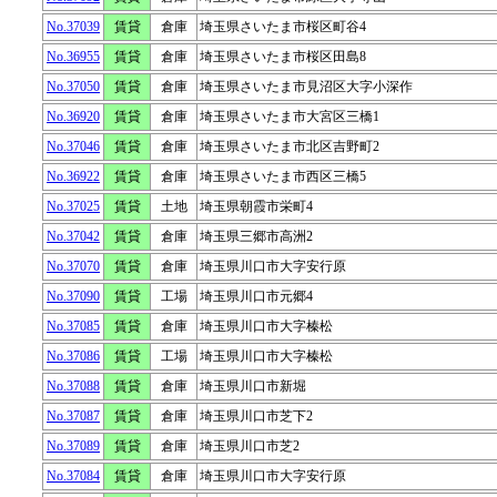
No.37039
賃貸
倉庫
埼玉県さいたま市桜区町谷4
No.36955
賃貸
倉庫
埼玉県さいたま市桜区田島8
No.37050
賃貸
倉庫
埼玉県さいたま市見沼区大字小深作
No.36920
賃貸
倉庫
埼玉県さいたま市大宮区三橋1
No.37046
賃貸
倉庫
埼玉県さいたま市北区吉野町2
No.36922
賃貸
倉庫
埼玉県さいたま市西区三橋5
No.37025
賃貸
土地
埼玉県朝霞市栄町4
No.37042
賃貸
倉庫
埼玉県三郷市高洲2
No.37070
賃貸
倉庫
埼玉県川口市大字安行原
No.37090
賃貸
工場
埼玉県川口市元郷4
No.37085
賃貸
倉庫
埼玉県川口市大字榛松
No.37086
賃貸
工場
埼玉県川口市大字榛松
No.37088
賃貸
倉庫
埼玉県川口市新堀
No.37087
賃貸
倉庫
埼玉県川口市芝下2
No.37089
賃貸
倉庫
埼玉県川口市芝2
No.37084
賃貸
倉庫
埼玉県川口市大字安行原