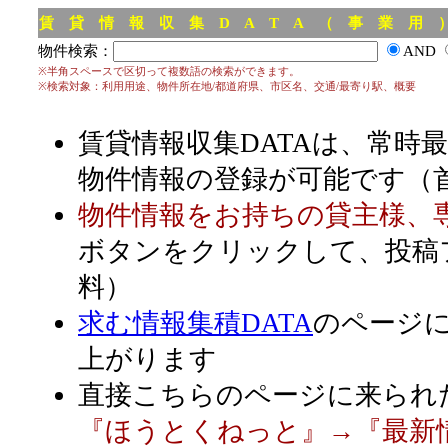
賃 貸 情 報 収 集 D A T A （ 事 業 用
物件検索：
AND
※半角スペースで区切って複数語の検索ができます。
※検索対象：利用用途、物件所在地/都道府県、市区名、交通/最寄り駅、概要
賃貸情報収集DATAは、常時
物件情報の登録が可能です（
物件情報をお持ちの貸主様、
ボタンをクリックして、投稿
料）
求む情報集積DATA
のページ
上がります
直接こちらのページに来られ
『ほうとくねっと』→『最新