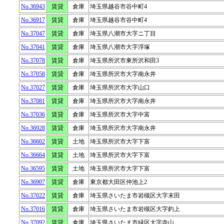
No.36943
賃貸
倉庫
埼玉県越谷市谷中町4
No.36917
賃貸
倉庫
埼玉県越谷市谷中町4
No.37047
賃貸
倉庫
埼玉県八潮市大字ニ丁目
No.37041
賃貸
倉庫
埼玉県八潮市大字浮塚
No.37078
賃貸
倉庫
埼玉県所沢市東所沢和田3
No.37058
賃貸
倉庫
埼玉県所沢市大字南永井
No.37027
賃貸
倉庫
埼玉県所沢市大字山口
No.37081
賃貸
倉庫
埼玉県所沢市大字南永井
No.37036
賃貸
倉庫
埼玉県所沢市大字中富
No.36928
賃貸
倉庫
埼玉県所沢市大字南永井
No.36602
賃貸
土地
埼玉県所沢市大字下富
No.36664
賃貸
土地
埼玉県所沢市大字下富
No.36595
賃貸
土地
埼玉県所沢市大字下富
No.36907
賃貸
倉庫
東京都大田区仲池上2
No.37022
賃貸
倉庫
埼玉県さいたま市岩槻区大字末田
No.37016
賃貸
倉庫
埼玉県さいたま市岩槻区大字釣上
No.37092
賃貸
倉庫
埼玉県さいたま市緑区大字寺山