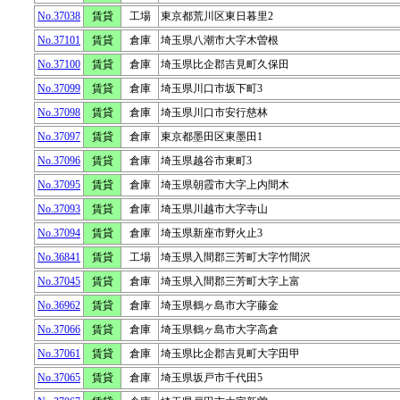
No.37038
賃貸
工場
東京都荒川区東日暮里2
No.37101
賃貸
倉庫
埼玉県八潮市大字木曽根
No.37100
賃貸
倉庫
埼玉県比企郡吉見町久保田
No.37099
賃貸
倉庫
埼玉県川口市坂下町3
No.37098
賃貸
倉庫
埼玉県川口市安行慈林
No.37097
賃貸
倉庫
東京都墨田区東墨田1
No.37096
賃貸
倉庫
埼玉県越谷市東町3
No.37095
賃貸
倉庫
埼玉県朝霞市大字上内間木
No.37093
賃貸
倉庫
埼玉県川越市大字寺山
No.37094
賃貸
倉庫
埼玉県新座市野火止3
No.36841
賃貸
工場
埼玉県入間郡三芳町大字竹間沢
No.37045
賃貸
倉庫
埼玉県入間郡三芳町大字上富
No.36962
賃貸
倉庫
埼玉県鶴ヶ島市大字藤金
No.37066
賃貸
倉庫
埼玉県鶴ヶ島市大字高倉
No.37061
賃貸
倉庫
埼玉県比企郡吉見町大字田甲
No.37065
賃貸
倉庫
埼玉県坂戸市千代田5