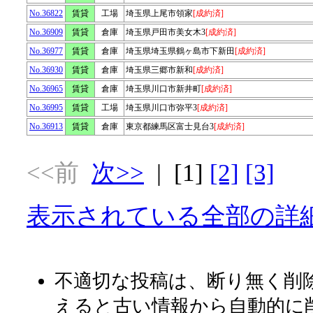
No.36822
賃貸
工場
埼玉県上尾市領家
[成約済]
No.36909
賃貸
倉庫
埼玉県戸田市美女木3
[成約済]
No.36977
賃貸
倉庫
埼玉県埼玉県鶴ヶ島市下新田
[成約済]
No.36930
賃貸
倉庫
埼玉県三郷市新和
[成約済]
No.36965
賃貸
倉庫
埼玉県川口市新井町
[成約済]
No.36995
賃貸
工場
埼玉県川口市弥平3
[成約済]
No.36913
賃貸
倉庫
東京都練馬区富士見台3
[成約済]
<<前
次>>
| [1]
[2]
[3]
表示されている全部の詳細
不適切な投稿は、断り無く削除
えると古い情報から自動的に