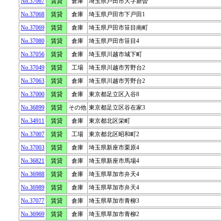
No.37067
賃貸
倉庫
埼玉県戸田市大字新曽
No.37068
賃貸
倉庫
埼玉県戸田市下戸田1
No.37069
賃貸
倉庫
埼玉県戸田市笹目南町
No.37080
賃貸
倉庫
埼玉県戸田市笹目4
No.37056
賃貸
倉庫
埼玉県川越市城下町
No.37049
賃貸
工場
埼玉県川越市芳野台2
No.37063
賃貸
倉庫
埼玉県川越市芳野台2
No.37000
賃貸
倉庫
東京都足立区入谷8
No.36899
賃貸
その他
東京都足立区谷在家3
No.34911
賃貸
倉庫
東京都北区栄町
No.37007
賃貸
工場
東京都北区昭和町2
No.37003
賃貸
倉庫
埼玉県新座市栗原4
No.36821
賃貸
倉庫
埼玉県新座市馬場4
No.36988
賃貸
倉庫
埼玉県草加市弁天4
No.36989
賃貸
倉庫
埼玉県草加市弁天4
No.37077
賃貸
倉庫
埼玉県草加市青柳3
No.36969
賃貸
倉庫
埼玉県草加市青柳2