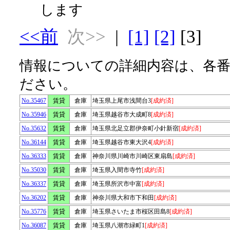
します
<<前
次>>
|
[1]
[2]
[3]
情報についての詳細内容は、各
ださい。
No.35467
賃貸
倉庫
埼玉県上尾市浅間台3
[成約済]
No.35946
賃貸
倉庫
埼玉県越谷市大成町8
[成約済]
No.35632
賃貸
倉庫
埼玉県北足立郡伊奈町小針新宿
[成約済]
No.36144
賃貸
倉庫
埼玉県越谷市東大沢4
[成約済]
No.36333
賃貸
倉庫
神奈川県川崎市川崎区東扇島
[成約済]
No.35030
賃貸
倉庫
埼玉県入間市寺竹
[成約済]
No.36337
賃貸
倉庫
埼玉県所沢市中富
[成約済]
No.36202
賃貸
倉庫
神奈川県大和市下和田
[成約済]
No.35776
賃貸
倉庫
埼玉県さいたま市桜区田島8
[成約済]
No.36087
賃貸
倉庫
埼玉県八潮市緑町1
[成約済]