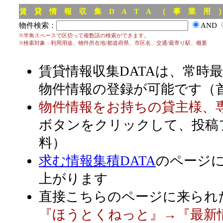
賃 貸 情 報 収 集 D A T A （ 事 業 用
物件検索：
AND
※半角スペースで区切って複数語の検索ができます。
※検索対象：利用用途、物件所在地/都道府県、市区名、交通/最寄り駅、概要
賃貸情報収集DATAは、常時
物件情報の登録が可能です（
物件情報をお持ちの貸主様、
ボタンをクリックして、投稿
料）
求む情報集積DATA
のページ
上がります
直接こちらのページに来られ
『ほうとくねっと』→『最新