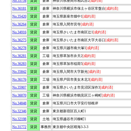
No.35754
賃貸
倉庫
神奈川県座間市相武台2
[成約済]
No.36181
賃貸
倉庫
神奈川県横浜市保土ヶ谷区常盤台
[成約済]
No.35420
賃貸
倉庫
埼玉県新座市畑中1
[成約済]
No.36264
賃貸
倉庫
埼玉県入間市宮寺
[成約済]
No.34916
賃貸
倉庫
埼玉県さいたま市南区辻1
[成約済]
No.36275
賃貸
倉庫
埼玉県さいたま市南区大字大谷口
[成約済]
No.36278
賃貸
倉庫
埼玉県川越市南大塚1
[成約済]
No.36281
賃貸
工場
埼玉県草加市弁天2
[成約済]
No.36283
賃貸
倉庫
埼玉県草加市稲荷5
[成約済]
No.35842
賃貸
倉庫
埼玉県入間市大字新光
[成約済]
No.36176
賃貸
工場
埼玉県戸田市美女木北3
[成約済]
No.35907
賃貸
倉庫
埼玉県さいたま市見沼区深作3
[成約済]
No.36070
賃貸
工場
神奈川県横浜市鶴見区江ヶ崎町
[成約済]
No.34848
賃貸
倉庫
埼玉県川口市大字安行領根岸
No.32346
賃貸
倉庫
東京都新宿区百人町1
No.32198
賃貸
土地
埼玉県越谷市川柳町1
No.31772
賃貸
事務所
東京都中央区晴海3-3-3