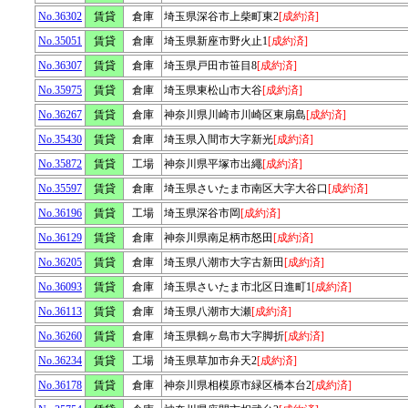
No.36302
賃貸
倉庫
埼玉県深谷市上柴町東2
[成約済]
No.35051
賃貸
倉庫
埼玉県新座市野火止1
[成約済]
No.36307
賃貸
倉庫
埼玉県戸田市笹目8
[成約済]
No.35975
賃貸
倉庫
埼玉県東松山市大谷
[成約済]
No.36267
賃貸
倉庫
神奈川県川崎市川崎区東扇島
[成約済]
No.35430
賃貸
倉庫
埼玉県入間市大字新光
[成約済]
No.35872
賃貸
工場
神奈川県平塚市出繩
[成約済]
No.35597
賃貸
倉庫
埼玉県さいたま市南区大字大谷口
[成約済]
No.36196
賃貸
工場
埼玉県深谷市岡
[成約済]
No.36129
賃貸
倉庫
神奈川県南足柄市怒田
[成約済]
No.36205
賃貸
倉庫
埼玉県八潮市大字古新田
[成約済]
No.36093
賃貸
倉庫
埼玉県さいたま市北区日進町1
[成約済]
No.36113
賃貸
倉庫
埼玉県八潮市大瀬
[成約済]
No.36260
賃貸
倉庫
埼玉県鶴ヶ島市大字脚折
[成約済]
No.36234
賃貸
工場
埼玉県草加市弁天2
[成約済]
No.36178
賃貸
倉庫
神奈川県相模原市緑区橋本台2
[成約済]