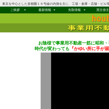
東京を中心とした首都圏１６号線の内側を主に、工場・倉庫・店舗・ビル
ご挨拶
最新情報
先取情報
買主借
ご挨拶
事業者皆様、ご利用企業皆様
最新情報
物件情報求む
売買物件情報
賃貸物件情報
先取情報
先取り情報
買主・借
工場取得
家賃補助
お陰様で事業用不動産一筋に
昭和・
時代が変わっても
『かゆい所に手が届