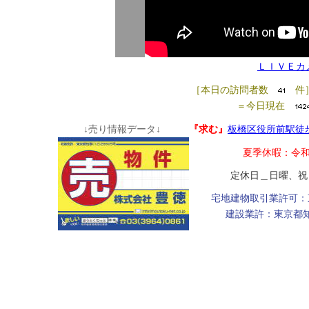
ＬＩＶＥカ
［本日の訪問者数
件
＝今日現在
↓売り情報データ↓
『求む』
板橋区役所前駅徒
夏季休暇：令和
定休日＿日曜、祝日
宅地建物取引業許可：
建設業許：東京都知